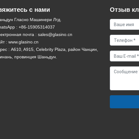
вяжитесь с нами
Отзыв кл
ньдун Гласно Машинери Лтд.
atsApp :
+86-15905314037
ектронная почта :
sales@glasino.cn
йт :
www.glasino.cn
рес : A610, A915, Celebrity Plaza, район Чанцин,
инань, провинция Шаньдун.