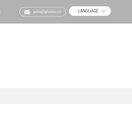
LANGUAGE
ы
sales@glasino.cn