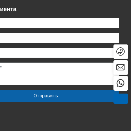
иента
Телефон：+86-15905314037
Ваш E-mail：sales@glasino.cn
WhatsApp：8615905314037
Отправить