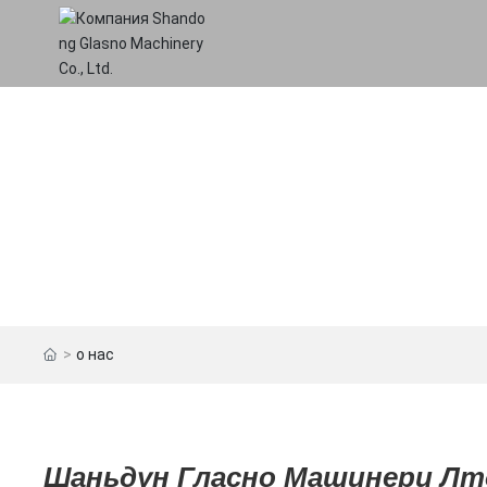
о нас
Шаньдун Гласно Машинери Лт